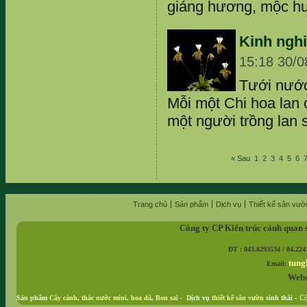
giáng hương, mộc hư
Kinh ngh
15:18 30/0
Tưới nước
Mỗi một Chi hoa lan
một người trồng lan s
« Sau
1
2
3
4
5
6
Trang chủ
Sản phẩm
Dịch vụ
Thiết kế sân vườ
Công ty CP Kiến trúc cảnh quan 
ĐT : 043.8293534 / 04.224
tung
Email:
Webs
Sản phẩm
Cây cảnh
,
thác nước mini
,
hoa đá
,
Bon sa
i - Dịch vụ
thiết kế sân vườn
sinh thái
-
Cộ