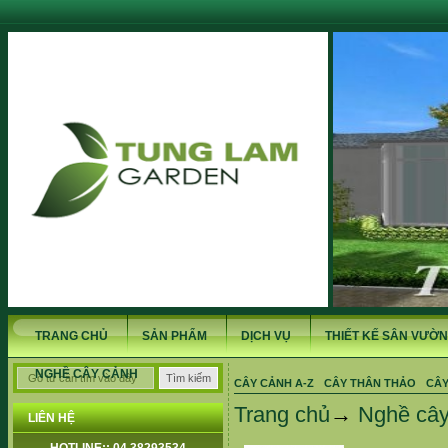
TRANG CHỦ
SẢN PHẨM
DỊCH VỤ
THIẾT KẾ SÂN VƯỜN
NGHỀ CÂY CẢNH
CÂY CẢNH A-Z
CÂY THÂN THẢO
CÂY
Trang chủ
→
Nghề cây
LIÊN HỆ