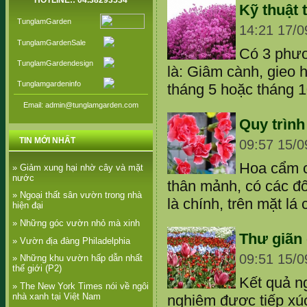
HOTLINE:: 04.38293534
Kỹ thuật 
TunglamGarden
14:21 17/0
TunglamGardenSale
Có 3 phươ
TunglamGardendesign
là: Giâm cành, gieo h
Tunglamgardeninfo
tháng 5 hoặc tháng 10
Email: admin@tunglamgarden.com
Quy trìn
TIN MỚI NHẤT
09:57 15/0
Hoa cẩm c
» Giảm xung hại nhờ cây và mặt
nước
thân mảnh, có các đố
» Ngoại thất sân vườn trong nhà
là chính, trên mặt lá
hiện đại
» Những góc vườn nhỏ mà xinh
Thư giãn
» Vườn địa đàng Philadelphia
09:51 15/0
» Những khu vườn hấp dẫn nhất
thế giới (P2)
Kết quả n
» The New York Times nói về ngôi
nhà xanh tại Việt Nam
nghiệm được tiếp xúc