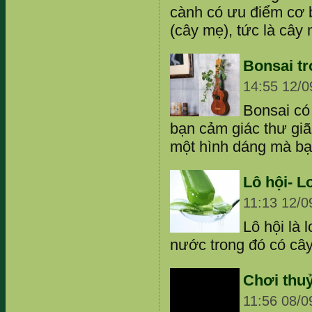
cành có ưu điểm cơ 
(cây mẹ), tức là cây 
Bonsai tro
14:55 12/0
Bonsai có
bạn cảm giác thư giã
một hình dáng mà b
Lô hội- L
11:13 12/0
Lô hội là 
nước trong đó có câ
Chơi thu
11:56 08/0