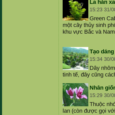
La hán x
15:23 31/0
Green Cab
một cây thủy sinh phổ
khu vực Bắc và Nam
Tạo dáng 
15:34 30/0
Dây nhôm,
tinh tế, đây cũng cá
Nhân giố
15:29 30/0
Thuộc nhó
lan (còn được gọi vớ