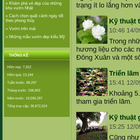
» Khám phá vẻ đẹp của những
trạng ít lo lắng hơn v
khu vườn Nhật
» Cách chọn quất cảnh ngày tết
Kỹ thuật 
theo phong thủy
» Vườn trên mái
10:46 14/0
» Những mẫu vườn đẹp kiểu Mỹ
Trong nhữ
hương liệu cho các 
THỐNG KÊ
Đông Xuân và một số
Hôm nay: 7,922
Triển lãm
Hôm qua: 13,194
15:41 12/0
Tuần trước: 88,297
Tháng trước: 338,855
Khoảng 5.
Năm trước: 19,590,287
tham gia triển lãm.
Tổng truy cập: 36,872,024
Kỹ thuật 
15:25 12/0
Cũng như 