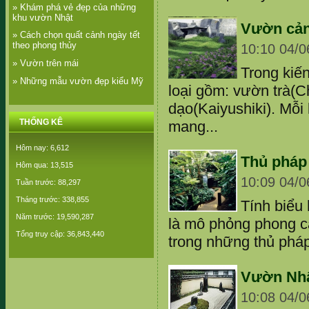
» Khám phá vẻ đẹp của những
khu vườn Nhật
Vườn cản
» Cách chọn quất cảnh ngày tết
theo phong thủy
10:10 04/0
» Vườn trên mái
Trong kiế
» Những mẫu vườn đẹp kiểu Mỹ
loại gồm: vườn trà(C
dạo(Kaiyushiki). Mỗi
THỐNG KÊ
mang...
Hôm nay: 6,612
Thủ pháp
Hôm qua: 13,515
10:09 04/0
Tuần trước: 88,297
Tháng trước: 338,855
Tính biểu
Năm trước: 19,590,287
là mô phỏng phong cả
Tổng truy cập: 36,843,440
trong những thủ pháp
Vườn Nh
10:08 04/0