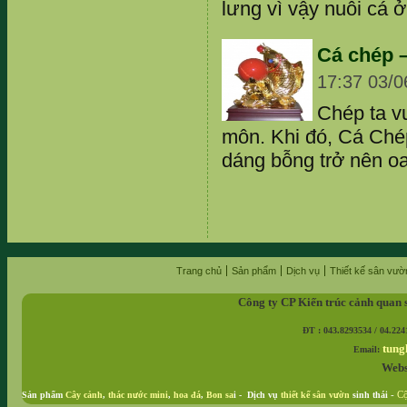
lưng vì vậy nuôi cá ở
Cá chép –
17:37 03/0
Chép ta v
môn. Khi đó, Cá Chép
dáng bỗng trở nên oai
Trang chủ
Sản phẩm
Dịch vụ
Thiết kế sân vườ
Công ty CP Kiến trúc cảnh quan 
ĐT : 043.8293534 / 04.224
tung
Email:
Webs
Sản phẩm
Cây cảnh
,
thác nước mini
,
hoa đá
,
Bon sa
i - Dịch vụ
thiết kế sân vườn
sinh thái
-
Cộ