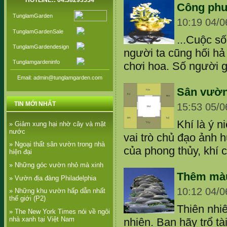
HOTLINE:: 04.38293534
Công phu 
TunglamGarden
10:19 04/0
TunglamGardenSale
...Cuộc s
TunglamGardendesign
người ta cũng hối hả
Tunglamgardeninfo
chơi hoa. Số người gọt
Email: admin@tunglamgarden.com
Sân vườn
TIN MỚI NHẤT
15:53 05/0
Khí là ý n
» Giảm xung hại nhờ cây và mặt
nước
vai trò chủ đạo ảnh 
» Ngoại thất sân vườn trong nhà
của phong thủy, khí c
hiện đại
» Những góc vườn nhỏ mà xinh
Thêm màu
» Vườn địa đàng Philadelphia
10:12 04/0
» Những khu vườn hấp dẫn nhất
thế giới (P2)
Thiên nhi
» The New York Times nói về ngôi
nhà xanh tại Việt Nam
nhiên. Bạn hãy trổ t