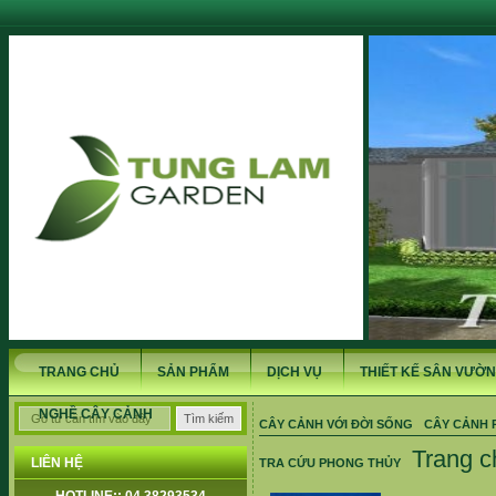
TRANG CHỦ
SẢN PHẨM
DỊCH VỤ
THIẾT KẾ SÂN VƯỜN
NGHỀ CÂY CẢNH
CÂY CẢNH VỚI ĐỜI SỐNG
CÂY CẢNH 
Trang c
LIÊN HỆ
TRA CỨU PHONG THỦY