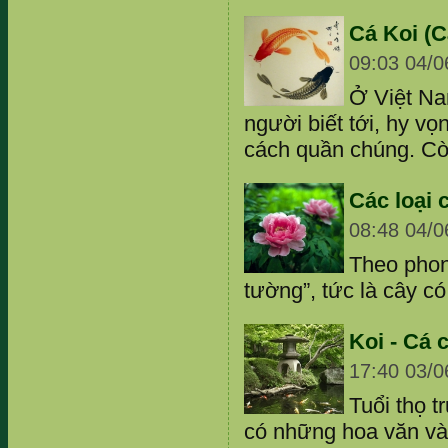
Cá Koi (C
09:03 04/0
Ở Việt Na
người biết tới, hy vọ
cách quần chúng. Còn
Các loại
08:48 04/0
Theo phon
tường”, tức là cây c
Koi - Cá 
17:40 03/0
Tuổi thọ 
có những hoa văn và