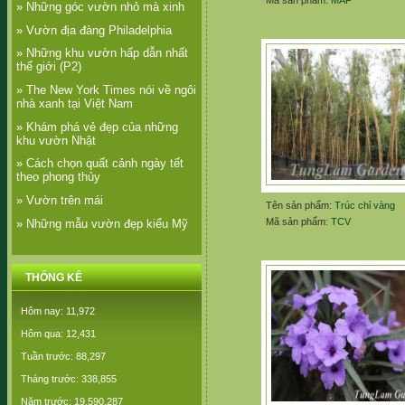
Mã sản phẩm:
MAF
» Những góc vườn nhỏ mà xinh
» Vườn địa đàng Philadelphia
» Những khu vườn hấp dẫn nhất
thế giới (P2)
» The New York Times nói về ngôi
nhà xanh tại Việt Nam
» Khám phá vẻ đẹp của những
khu vườn Nhật
» Cách chọn quất cảnh ngày tết
theo phong thủy
» Vườn trên mái
Tên sản phẩm:
Trúc chỉ vàng
Mã sản phẩm:
TCV
» Những mẫu vườn đẹp kiểu Mỹ
THỐNG KÊ
Hôm nay: 11,972
Hôm qua: 12,431
Tuần trước: 88,297
Tháng trước: 338,855
Năm trước: 19,590,287