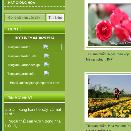
HẠT GIỐNG HOA
LIÊN HỆ
HOTLINE:: 04.38293534
TunglamGarden
Tên sản phẩm:
Ngọc thảo kép
TunglamGardenSale
Mã sản phẩm:
IMP
TunglamGardendesign
Tunglamgardeninfo
Email: admin@tunglamgarden.com
TIN MỚI NHẤT
» Giảm xung hại nhờ cây và mặt
nước
» Ngoại thất sân vườn trong nhà
hiện đại
Tên sản phẩm:
Hoa Vạn thọ Ph