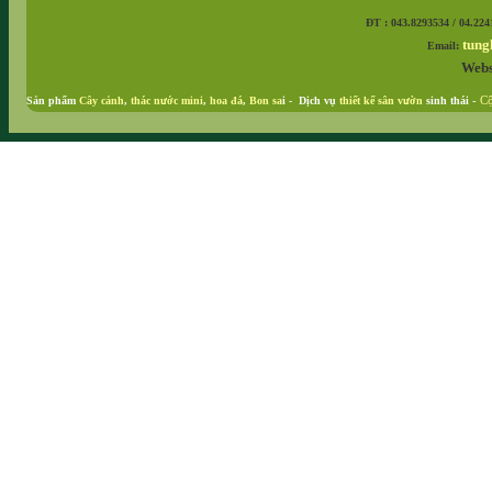
ĐT : 043.8293534 / 04.224
tung
Email:
Webs
Sản phẩm
Cây cảnh
,
thác nước mini
,
hoa đá
,
Bon sa
i - Dịch vụ
thiết kế sân vườn
sinh thái
-
Cộ