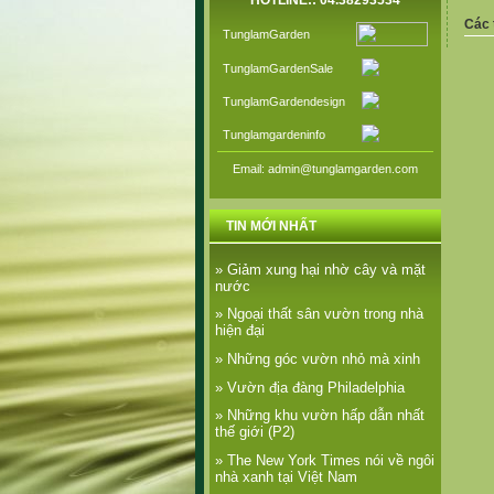
HOTLINE:: 04.38293534
Các 
TunglamGarden
TunglamGardenSale
TunglamGardendesign
Tunglamgardeninfo
Email: admin@tunglamgarden.com
TIN MỚI NHẤT
» Giảm xung hại nhờ cây và mặt
nước
» Ngoại thất sân vườn trong nhà
hiện đại
» Những góc vườn nhỏ mà xinh
» Vườn địa đàng Philadelphia
» Những khu vườn hấp dẫn nhất
thế giới (P2)
» The New York Times nói về ngôi
nhà xanh tại Việt Nam