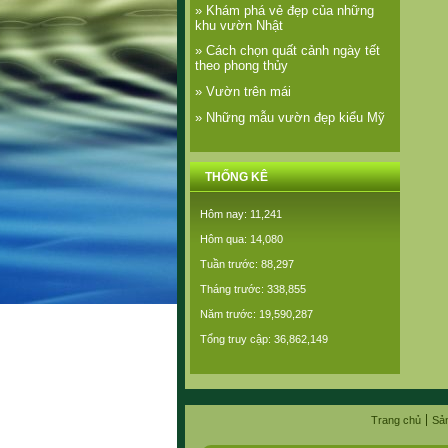
» Khám phá vẻ đẹp của những
khu vườn Nhật
» Cách chọn quất cảnh ngày tết
theo phong thủy
» Vườn trên mái
» Những mẫu vườn đẹp kiểu Mỹ
THỐNG KÊ
Hôm nay: 11,241
Hôm qua: 14,080
Tuần trước: 88,297
Tháng trước: 338,855
Năm trước: 19,590,287
Tổng truy cập: 36,862,149
Trang chủ
Sả