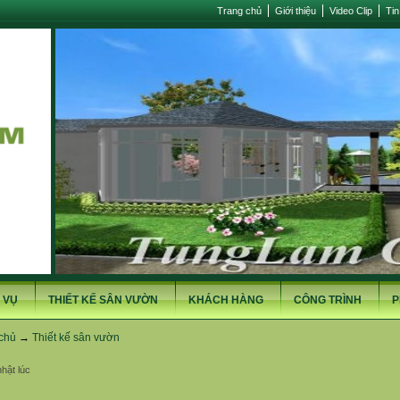
Trang chủ
Giới thiệu
Video Clip
Tin
 VỤ
THIẾT KẾ SÂN VƯỜN
KHÁCH HÀNG
CÔNG TRÌNH
P
chủ
→
Thiết kế sân vườn
hật lúc