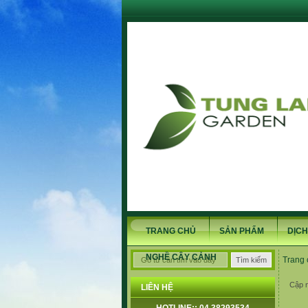
TRANG CHỦ
SẢN PHẨM
DỊCH
NGHỀ CÂY CẢNH
Trang 
Cập n
LIÊN HỆ