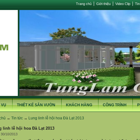
Trang chủ
Giới thiệu
Video Clip
Tin
 VỤ
THIẾT KẾ SÂN VƯỜN
KHÁCH HÀNG
CÔNG TRÌNH
P
chủ
→
Tin tức
→
Lung linh lễ hội hoa Đà Lạt 2013
 linh lễ hội hoa Đà Lạt 2013
 30/10/2013