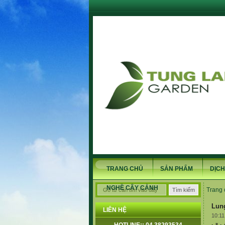
TRANG CHỦ
SẢN PHẨM
DỊCH
NGHỀ CÂY CẢNH
Trang 
Lung
LIÊN HỆ
10:11