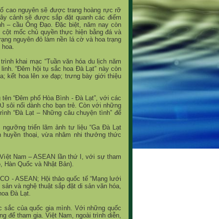
h
ố
cao nguyên s
ẽ
đ
ượ
c trang hoàng r
ự
c r
ỡ
ây c
ả
nh s
ẽ
đ
ượ
c s
ắ
p đ
ặ
t quanh các đi
ể
m
nh – c
ầ
u Ông Đ
ạ
o. Đ
ặ
c bi
ệ
t, năm nay còn
, c
ộ
t m
ố
c ch
ủ
quy
ề
n th
ự
c hi
ệ
n b
ằ
ng đá và
r
ạ
ng nguyên đ
ỏ
làm n
ề
n lá c
ờ
và hoa tr
ạ
ng
 hoa.
 trình khai m
ạ
c “Tu
ầ
n văn hóa du l
ị
ch năm
 linh. “Đêm h
ộ
i t
ụ
s
ắ
c hoa Đà L
ạ
t” này còn
oa; k
ế
t hoa lên xe đ
ạ
p; tr
ư
ng bày gi
ớ
i thi
ệ
u
 tên “Đêm ph
ố
Hòa Bình - Đà L
ạ
t”, v
ớ
i các
J sôi n
ổ
i dành cho b
ạ
n tr
ẻ
. Còn v
ớ
i nh
ữ
ng
trình “Đà L
ạ
t – Nh
ữ
ng câu chuy
ệ
n tình” đ
ể
 ng
ưỡ
ng tri
ể
n lãm
ả
nh t
ư
li
ệ
u “Ga Đà L
ạ
t
 huy
ề
n tho
ạ
i, v
ừ
a nhâm nhi th
ưở
ng th
ứ
c
Vi
ệ
t Nam – ASEAN l
ầ
n th
ứ
I, v
ớ
i s
ự
tham
ộ
, Hàn Qu
ố
c và Nh
ậ
t B
ả
n).
O - ASEAN; H
ộ
i th
ả
o qu
ố
c t
ế
“M
ạ
ng l
ướ
i
i s
ả
n và ngh
ệ
thu
ậ
t s
ắ
p đ
ặ
t di s
ả
n văn hóa,
hoa Đà L
ạ
t.
c s
ắ
c c
ủ
a qu
ố
c gia mình. V
ớ
i nh
ữ
ng qu
ố
c
ng đ
ể
tham gia. Vi
ệ
t Nam, ngoài trình di
ễ
n,