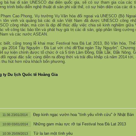
ng bá hai di s
ả
n UNESCO đ
ạ
i di
ệ
n qu
ố
c gia, s
ẽ
có s
ự
tham gia c
ủ
a các t
ơ
ng trình
bi
ể
u di
ễ
n ngh
ệ
thu
ậ
t di s
ả
n phi v
ậ
t th
ể
, có s
ự
hi
ệ
n di
ệ
n c
ủ
a các di s
 Ph
ạ
m Cao Phong, V
ụ
tr
ưở
ng V
ụ
Văn hóa đ
ố
i ngo
ạ
i và UNESCO (B
ộ
Ngo
ạ
m tôn vinh và qu
ả
ng bá các di s
ả
n Vi
ệ
t Nam đã đ
ượ
c UNESCO công nh
SCO công nh
ậ
n, mà còn là d
ị
p đ
ể
thúc đ
ẩ
y vi
ệ
c chia s
ẻ
kinh nghi
ệ
m gi
ữ
a 
tác v
ề
công tác b
ả
o t
ồ
n và phát huy giá tr
ị
các di s
ả
n, góp ph
ầ
n tăng c
ườ
ng
 Nam và các n
ướ
c ASEAN.
c bi
ế
t, cũng trong l
ễ
khai m
ạ
c Festival hoa Đà L
ạ
t 2013, B
ộ
Văn hóa, Th
ể
c gia 2014 Tây Nguyên - Đà L
ạ
t v
ớ
i ch
ủ
đ
ề
“Đ
ạ
i ngàn Tây Nguyên”. Ch
ươ
ng
44 s
ự
ki
ệ
n chính đ
ượ
c t
ổ
ch
ứ
c
ở
c
ả
5 t
ỉ
nh Lâm Đ
ồ
ng, Đ
ắ
k L
ắ
k, Đ
ắ
k Nông, G
 đ
ố
i ngo
ạ
i đ
ặ
c s
ắ
c cùng di
ễ
n ra đ
ồ
ng th
ờ
i và tr
ả
i đ
ề
u kh
ắ
p c
ả
năm 2014 t
ớ
i,
 thu hút h
ơ
n n
ữ
a khách b
ố
n ph
ươ
ng.
 ty Du lịch Quốc tế Hoàng Gia
Đẹp kinh ngạc vườn hoa "tình yêu vĩnh cửu" ở Nhật Bản
11:36 23/01/2014
Những gam màu rực rỡ tại Festival hoa Đà Lạt 2013
10:00 03/01/2014
Tử la lan một tình yêu
10:39 25/09/2013