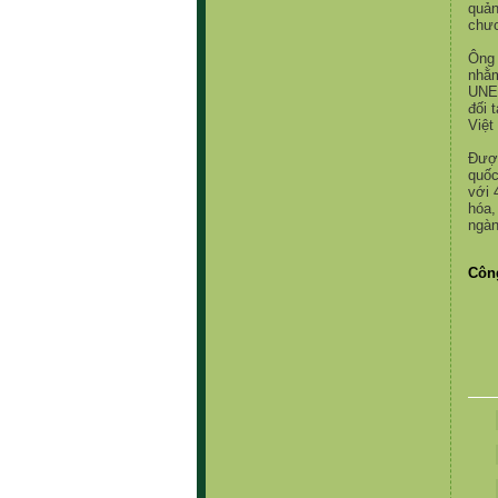
qu
ả
ch
ư
Ông
nh
ằ
UNE
đ
ố
i 
Vi
ệ
t
Đ
ượ
qu
ố
v
ớ
i 
hóa,
ngàn
Công