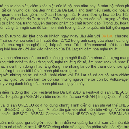
t
ổ
ch
ứ
c cho bi
ế
t, đi
ể
m khác bi
ệ
t c
ủ
a l
ễ
h
ộ
i hoa năm nay là toàn b
ộ
thành p
 t
ấ
t c
ả
nh
ữ
ng loài hoa đ
ẹ
p nh
ấ
t c
ủ
a Đà L
ạ
t. Hàng trăm ti
ể
u c
ả
nh, gi
ỏ
hoa, c
 quan chính bao g
ồ
m: h
ồ
Xuân H
ươ
ng, thác
Prenn, đ
ườ
ng hoa Lê Đ
ạ
i Hà
g
bày ti
ể
u c
ả
nh đá Tr
ườ
ng Sa. Ti
ể
u c
ả
nh đá này có các bi
ể
u t
ượ
ng v
ề
đ
ả
o
 trí b
ằ
ng hoa tr
ạ
ng nguyên th
ươ
ng ph
ẩ
m có ch
ấ
t l
ượ
ng cao. Trong đó, hoa t
ên vàng làm ngôi sao đ
ể
làm nên hình t
ượ
ng lá c
ờ
t
ổ
qu
ố
c n
ổ
i b
ậ
t gi
ữ
a ngàn
ạ
o
ấ
n t
ượ
ng đ
ặ
c bi
ệ
t cho du khách ngay ngày đ
ầ
u đ
ế
n v
ớ
i
Đà L
ạ
t
, ch
ươ
ng
” s
ẽ
có xe hoa di
ễ
u hành su
ố
t đêm 27/12 trong ánh sáng c
ủ
a pháo hoa lung
hi
ề
u ch
ươ
ng trình ngh
ệ
thu
ậ
t h
ấ
p d
ẫ
n nh
ư
:
Trình di
ễ
n carnaval th
ờ
i trang h
ng loài hoa ôn đ
ớ
i đ
ộ
c đáo riêng có c
ủ
a Đà L
ạ
t; thi c
ắ
m hoa ngh
ệ
thu
ậ
t...
ival hoa năm nay còn có m
ộ
t không gian ngh
ệ
thu
ậ
t âm nh
ạ
c
ấ
n t
ượ
ng mang
ơ
ng trình ngh
ệ
thu
ậ
t đ
ườ
ng ph
ố
, ngh
ệ
thu
ậ
t qu
ố
c t
ế
, âm nh
ạ
c rock và nh
ạ
c D
khách
ư
a thích dòng nh
ạ
c l
ắ
ng đ
ọ
ng nh
ẹ
nhàng l
ạ
i có th
ể
tham d
ự
ch
ươ
ng 
 nh
ữ
ng tình ca b
ấ
t h
ủ
v
ề
thành ph
ố
s
ươ
ng r
ơ
i
.
g v
ớ
i nh
ữ
ng ng
ườ
i có nhi
ề
u hoài ni
ệ
m v
ớ
i Đà L
ạ
t s
ẽ
có c
ơ
h
ộ
i v
ừ
a chiêm
”, hay giao l
ư
u tri
ể
n lãm xe c
ổ
c
ủ
a nh
ữ
ng ng
ườ
i mê xe con b
ọ
Volkswagen
u ly vang danh ti
ế
ng c
ủ
a thành ph
ố
cao nguyên này.
 di
ễ
n ra đ
ồ
ng th
ờ
i v
ớ
i Festival hoa Đà L
ạ
t 2013 là Festival di s
ả
n UNESCO 
c
ủ
a 10 qu
ố
c gia ASEAN và b
ố
n n
ướ
c đ
ố
i tác c
ủ
a ASEAN (Trung Qu
ố
c,
Ấ
n Đ
ival di s
ả
n UNESCO có 4 n
ộ
i dung chính: Trình di
ễ
n di s
ả
n phi v
ậ
t th
ể
UNESC
ả
n UNESCO t
ạ
i Đông - Nam Á: b
ả
o t
ồ
n g
ắ
n v
ớ
i phát tri
ể
n b
ề
n v
ữ
ng”; V
ườ
n d
n nhiên UNESCO - ASEAN; Carnaval di s
ả
n UNESCO Vi
ệ
t Nam - ASEAN và 
i
ế
n, m
ỗ
i qu
ố
c gia s
ẽ
gi
ớ
i thi
ệ
u, trình di
ễ
n và qu
ả
ng bá 2 di s
ả
n văn hóa đ
ặ
ch
ư
a có di s
ả
n đ
ượ
c UNESCO công nh
ậ
n s
ẽ
ch
ọ
n s
ả
n ph
ẩ
m văn hóa đ
ặ
c tr
ư