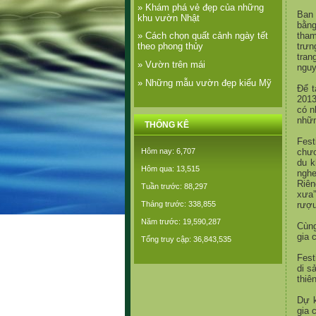
» Khám phá vẻ đẹp của những
Ban 
khu vườn Nhật
b
ằ
ng
tham
» Cách chọn quất cảnh ngày tết
tr
ư
n
theo phong thủy
trang
» Vườn trên mái
nguy
» Những mẫu vườn đẹp kiểu Mỹ
Đ
ể
t
2013
có n
nh
ữ
THỐNG KÊ
Fest
ch
ư
Hôm nay: 6,707
du 
Hôm qua: 13,515
nghe
Riên
Tuần trước: 88,297
x
ư
a
r
ượ
Tháng trước: 338,855
Năm trước: 19,590,287
Cùng
gia 
Tổng truy cập: 36,843,535
Fest
di s
thiê
D
ự
k
gia 