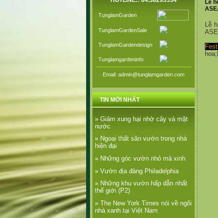
HOTLINE:: 04.38293534
Lễ h
ASEA
TunglamGarden
Lễ h
TunglamGardenSale
ASEA
TunglamGardendesign
Fest
hoa;
Tunglamgardeninfo
Email: admin@tunglamgarden.com
TIN MỚI NHẤT
» Giảm xung hại nhờ cây và mặt
nước
» Ngoại thất sân vườn trong nhà
hiện đại
» Những góc vườn nhỏ mà xinh
» Vườn địa đàng Philadelphia
» Những khu vườn hấp dẫn nhất
thế giới (P2)
» The New York Times nói về ngôi
nhà xanh tại Việt Nam