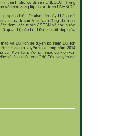
ỉ
nh, thành ph
ố
có di s
ả
n UNESCO. Trong
ả
n văn hóa đang l
ậ
p h
ồ
s
ơ
trình UNESCO.
i giao) cho bi
ế
t: Festival l
ầ
n này không ch
ỉ
ậ
n và các di s
ả
n Vi
ệ
t Nam đang đ
ệ
trình
Vi
ệ
t Nam, các n
ướ
c ASEAN và các n
ướ
c
 m
ố
i quan h
ệ
g
ắ
n bó, h
ữ
u ngh
ị
t
ố
t đ
ẹ
p gi
ữ
a
thao và Du l
ị
ch s
ẽ
tuyên b
ố
Năm Du l
ị
ch
 trìnhs
ẽ
di
ễ
nra xuyên su
ố
t trong năm 2014
ia Lai, Kon Tum. V
ớ
i r
ấ
t nhi
ề
u s
ự
ki
ệ
n văn
 đây s
ẽ
là c
ơ
h
ộ
i “vàng” đ
ể
Tây Nguyên đ
ạ
i