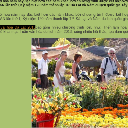
ội hoa năm nay đặc biệt hơn các năm khác, bởi chương trình được kết hợp với
N lần thứ I, Kỷ niệm 120 năm thành lập TP. Đà Lạt và Năm du lịch quốc gia Tây
ội hoa năm nay đặc biệt hơn các năm khác, bởi chương trình được kết hợ
N lần thứ I, Kỷ niệm 120 năm thành lập TP. Đà Lạt và Năm du lịch quốc gi
ival hoa Đà Lạt 2013
bao gồm nhiều chương trình lớn, như: Triển lãm hoa Đ
lễ khai mạc Tuần văn hóa du lịch năm 2013; cùng nhiều hội thảo, tọa đàm q