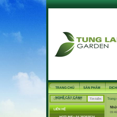
TRANG CHỦ
SẢN PHẨM
DỊCH
NGHỀ CÂY CẢNH
Trang 
Nhữ
LIÊN HỆ
09:46