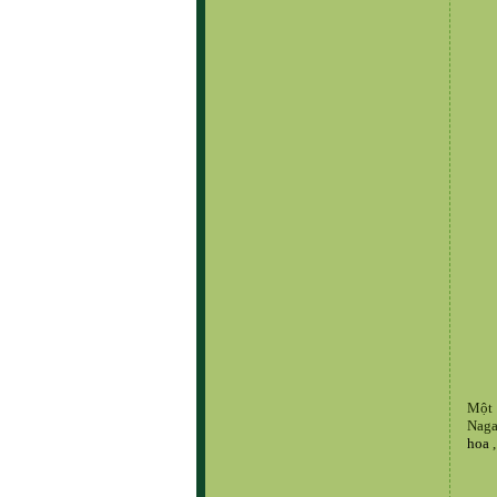
Một 
Naga
hoa