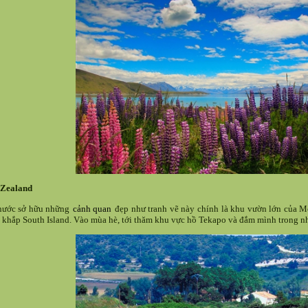
Zealand
nước sở hữu những
cảnh quan
đẹp như tranh vẽ này chính là khu vườn lớn của 
 khắp South Island. Vào mùa hè, tới thăm khu vực hồ Tekapo và đắm mình trong nh