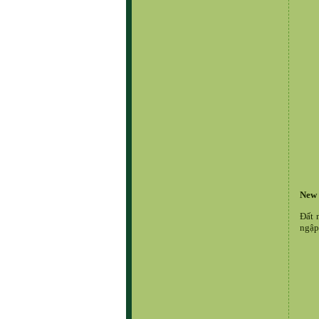
New 
Đất 
ngập