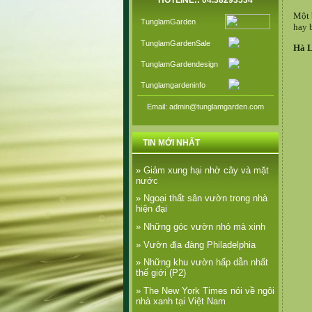
HOTLINE:: 04.38293534
Một 
TunglamGarden
hay 
TunglamGardenSale
Hà 
TunglamGardendesign
Tunglamgardeninfo
Email: admin@tunglamgarden.com
TIN MỚI NHẤT
» Giảm xung hại nhờ cây và mặt
nước
» Ngoại thất sân vườn trong nhà
hiện đại
» Những góc vườn nhỏ mà xinh
» Vườn địa đàng Philadelphia
» Những khu vườn hấp dẫn nhất
thế giới (P2)
» The New York Times nói về ngôi
nhà xanh tại Việt Nam