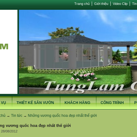
Trang chủ
Giới thiệu
Video Clip
Tin
 VỤ
THIẾT KẾ SÂN VƯỜN
KHÁCH HÀNG
CÔNG TRÌNH
P
chủ
→
Tin tức
→
Những vương quốc hoa đẹp nhất thế giới
ng vương quốc hoa đẹp nhất thế giới
 28/08/2012