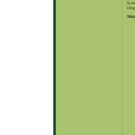
là n
cũng
Nhật