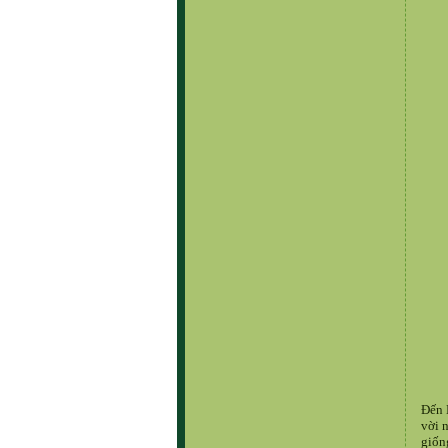
Đến 
vời 
giốn