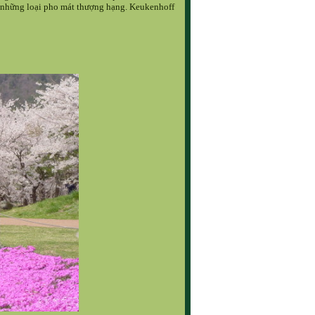
 những loại pho mát thượng hạng. Keukenhoff