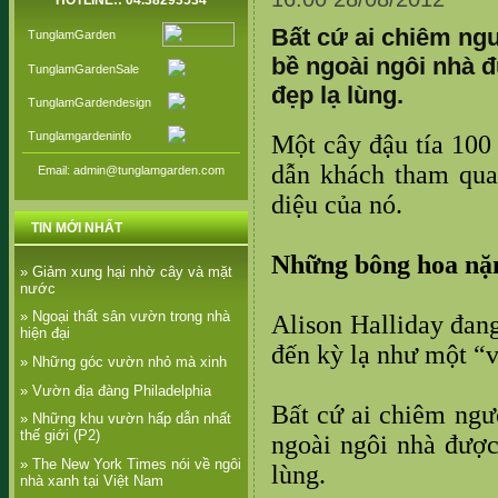
HOTLINE:: 04.38293534
Bất cứ ai chiêm ng
TunglamGarden
bề ngoài ngôi nhà 
TunglamGardenSale
đẹp lạ lùng.
TunglamGardendesign
Tunglamgardeninfo
Một cây đậu tía 100
dẫn khách tham qua
Email: admin@tunglamgarden.com
diệu của nó.
TIN MỚI NHẤT
Những bông hoa nặn
» Giảm xung hại nhờ cây và mặt
nước
» Ngoại thất sân vườn trong nhà
Alison Halliday đang
hiện đại
đến kỳ lạ như một “v
» Những góc vườn nhỏ mà xinh
» Vườn địa đàng Philadelphia
Bất cứ ai chiêm ngư
» Những khu vườn hấp dẫn nhất
thế giới (P2)
ngoài ngôi nhà đượ
» The New York Times nói về ngôi
lùng.
nhà xanh tại Việt Nam