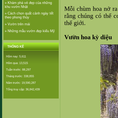
» Khám phá vẻ đẹp của những
khu vườn Nhật
Mỗi chùm
hoa
nở ra
» Cách chọn quất cảnh ngày tết
rằng chúng có thể c
theo phong thủy
thế giới.
» Vườn trên mái
» Những mẫu vườn đẹp kiểu Mỹ
Vườn hoa kỳ diệu
THỐNG KÊ
Hôm nay: 5,611
Hôm qua: 13,515
Tuần trước: 88,297
Tháng trước: 338,855
Năm trước: 19,590,287
Tổng truy cập: 36,842,439