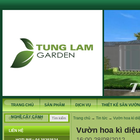
TRANG CHỦ
SẢN PHẨM
DỊCH VỤ
THIẾT KẾ SÂN VƯỜN
NGHỀ CÂY CẢNH
Trang chủ
→
Tin tức
→
Vườn hoa kì di
Vườn hoa kì diệ
LIÊN HỆ
16:00 28/08/2012