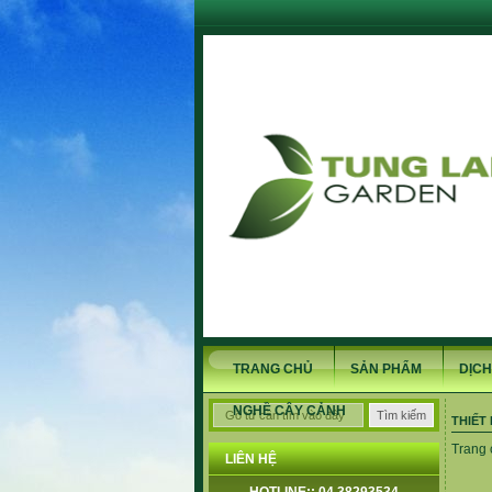
TRANG CHỦ
SẢN PHẨM
DỊCH
NGHỀ CÂY CẢNH
THIẾT
Trang 
LIÊN HỆ