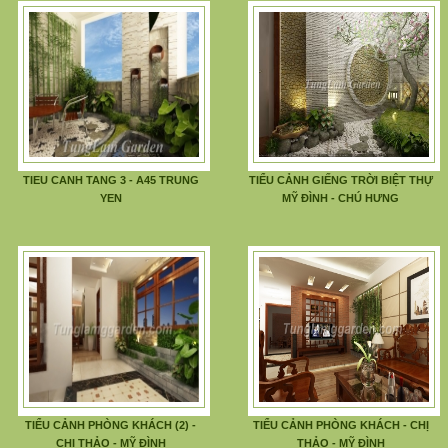
TIEU CANH TANG 3 - A45 TRUNG
TIỂU CẢNH GIẾNG TRỜI BIỆT THỰ
YEN
MỸ ĐÌNH - CHÚ HƯNG
TIỂU CẢNH PHÒNG KHÁCH (2) -
TIỂU CẢNH PHÒNG KHÁCH - CHỊ
CHỊ THẢO - MỸ ĐÌNH
THẢO - MỸ ĐÌNH