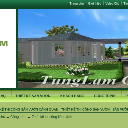
Trang chủ
Giới thiệu
Video Clip
Tin
 VỤ
THIẾT KẾ SÂN VƯỜN
KHÁCH HÀNG
CÔNG TRÌNH
P
 KẾ THI CÔNG SÂN VƯỜN CẢNH QUAN
THIẾT KẾ THI CÔNG SÂN VƯỜN
SÂN VƯỜ
chủ
→
Công trình
→
Thiết kế thi công tiểu cảnh