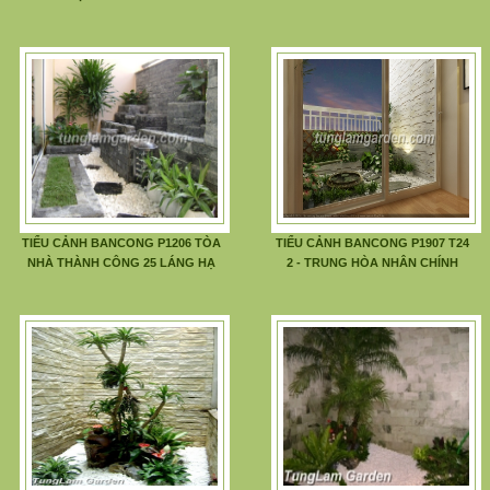
TIỂU CẢNH BANCONG P1206 TÒA
TIỂU CẢNH BANCONG P1907 T24
NHÀ THÀNH CÔNG 25 LÁNG HẠ
2 - TRUNG HÒA NHÂN CHÍNH