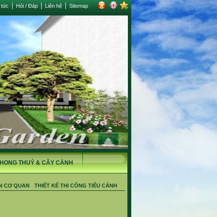
 tức
Hỏi / Đáp
Liên hệ
Sitemap
HONG THUỶ & CÂY CẢNH
N CƠ QUAN
THIẾT KẾ THI CÔNG TIỂU CẢNH