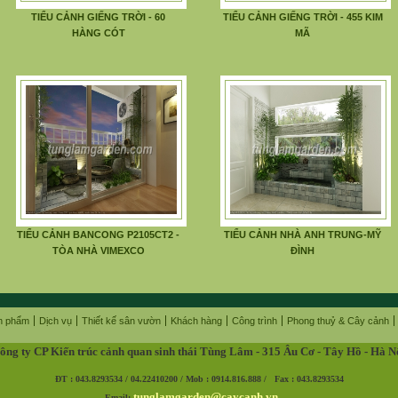
TIỂU CẢNH GIẾNG TRỜI - 60
TIỂU CẢNH GIẾNG TRỜI - 455 KIM
HÀNG CÓT
MÃ
TIỂU CẢNH BANCONG P2105CT2 -
TIỂU CẢNH NHÀ ANH TRUNG-MỸ
TÒA NHÀ VIMEXCO
ĐÌNH
n phẩm
Dịch vụ
Thiết kế sân vườn
Khách hàng
Công trình
Phong thuỷ & Cây cảnh
ông ty CP Kiến trúc cảnh quan sinh thái Tùng Lâm - 315 Âu Cơ - Tây Hồ - Hà N
ĐT : 043.8293534 / 04.22410200 / Mob : 0914.816.888 / Fax : 043.8293534
tunglamgarden@caycanh.vn
Email: