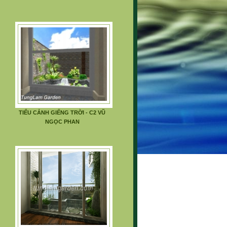
TIỂU CẢNH GIẾNG TRỜI - C2 VŨ
NGỌC PHAN