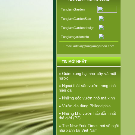
HOTLINE:: 04.38293534
TunglamGarden
TunglamGardenSale
TunglamGardendesign
Tunglamgardeninfo
Email: admin@tunglamgarden.com
TIN MỚI NHẤT
» Giảm xung hại nhờ cây và mặt
nước
» Ngoại thất sân vườn trong nhà
hiện đại
» Những góc vườn nhỏ mà xinh
» Vườn địa đàng Philadelphia
» Những khu vườn hấp dẫn nhất
thế giới (P2)
» The New York Times nói về ngôi
nhà xanh tại Việt Nam