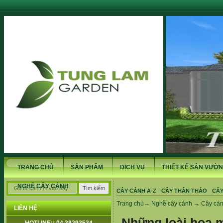
TRANG CHỦ
SẢN PHẨM
DỊCH VỤ
THIẾT KẾ SÂN VƯỜN
NGHỀ CÂY CẢNH
CÂY CẢNH A-Z
CÂY THÂN THẢO
CÂY
Trang chủ
→
Nghề cây cảnh
→
Cây cản
LIÊN HỆ
Những loài hoa m