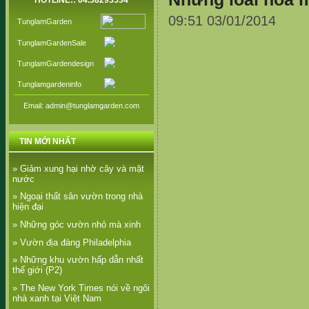
HOTLINE:: 04.38293534
09:51 03/01/2014
TunglamGarden
TunglamGardenSale
TunglamGardendesign
Tunglamgardeninfo
Email: admin@tunglamgarden.com
TIN MỚI NHẤT
» Giảm xung hại nhờ cây và mặt
nước
» Ngoại thất sân vườn trong nhà
hiện đại
» Những góc vườn nhỏ mà xinh
» Vườn địa đàng Philadelphia
» Những khu vườn hấp dẫn nhất
thế giới (P2)
» The New York Times nói về ngôi
nhà xanh tại Việt Nam