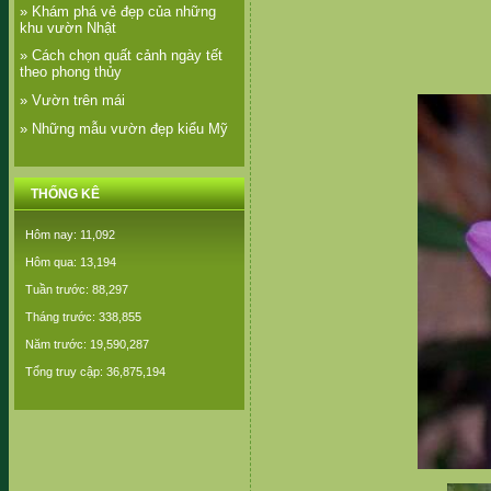
» Khám phá vẻ đẹp của những
khu vườn Nhật
» Cách chọn quất cảnh ngày tết
theo phong thủy
» Vườn trên mái
» Những mẫu vườn đẹp kiểu Mỹ
THỐNG KÊ
Hôm nay: 11,092
Hôm qua: 13,194
Tuần trước: 88,297
Tháng trước: 338,855
Năm trước: 19,590,287
Tổng truy cập: 36,875,194