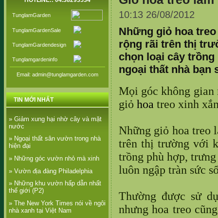
HOTLINE:: 04.38293534
10:13 26/08/2012
TunglamGarden
Những giỏ hoa treo 
TunglamGardenSale
rộng rãi trên thị t
TunglamGardendesign
chọn loại cây trồng
Tunglamgardeninfo
ngoại thất nhà bạn 
Email: admin@tunglamgarden.com
Mọi góc không gian 
TIN MỚI NHẤT
giỏ
hoa
treo xinh xắn
» Giảm xung hại nhờ cây và mặt
nước
Những
giỏ hoa treo 
» Ngoại thất sân vườn trong nhà
trên thị trường với 
hiện đại
trồng
phù hợp, trưng
» Những góc vườn nhỏ mà xinh
luôn ngập tràn sức s
» Vườn địa đàng Philadelphia
» Những khu vườn hấp dẫn nhất
thế giới (P2)
Thường
được sử dụ
» The New York Times nói về ngôi
nhưng hoa treo cũng 
nhà xanh tại Việt Nam