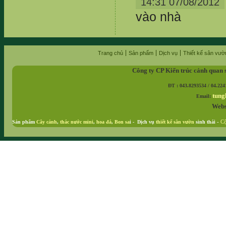
14:31 07/08/2012
vào nhà
Trang chủ
Sản phẩm
Dịch vụ
Thiết kế sân vườ
Công ty CP Kiến trúc cảnh quan 
ĐT : 043.8293534 / 04.224
tung
Email:
Webs
Sản phẩm
Cây cảnh
,
thác nước mini
,
hoa đá
,
Bon sa
i - Dịch vụ
thiết kế sân vườn
sinh thái
-
Cộ