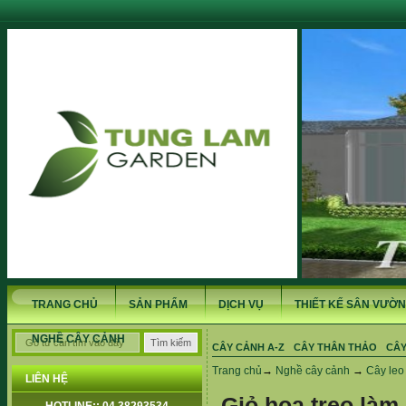
TRANG CHỦ
SẢN PHẨM
DỊCH VỤ
THIẾT KẾ SÂN VƯỜN
NGHỀ CÂY CẢNH
CÂY CẢNH A-Z
CÂY THÂN THẢO
CÂY
Trang chủ
→
Nghề cây cảnh
→
Cây leo
LIÊN HỆ
Giỏ hoa treo làm