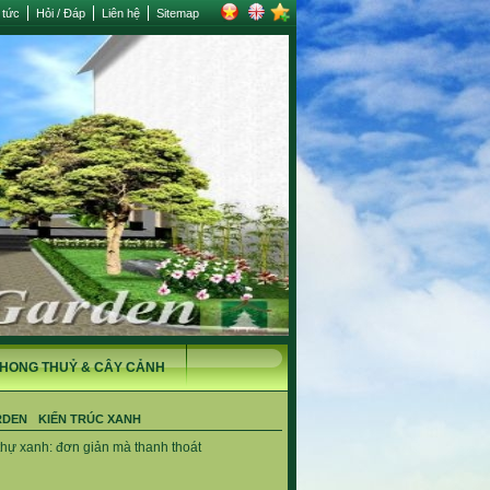
 tức
Hỏi / Đáp
Liên hệ
Sitemap
HONG THUỶ & CÂY CẢNH
RDEN
KIẾN TRÚC XANH
thự xanh: đơn giản mà thanh thoát