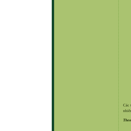
Các 
nhiê
Theo