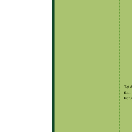
Tại 
tính
trọn