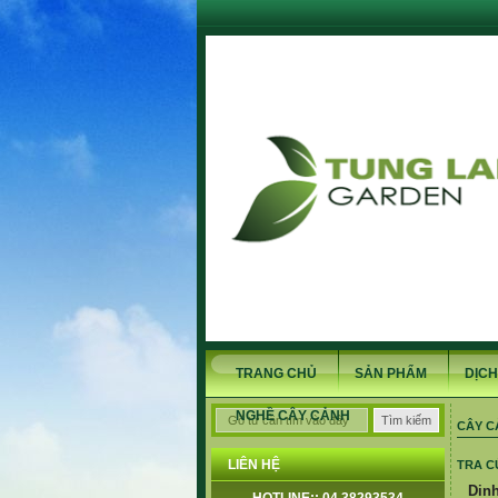
TRANG CHỦ
SẢN PHẨM
DỊCH
NGHỀ CÂY CẢNH
CÂY C
LIÊN HỆ
TRA C
Dinh