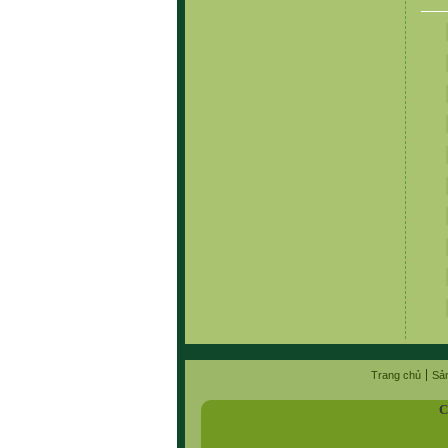
Trang chủ
Sả
C