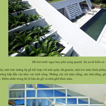
Hồ bơi nước ngọt bao phủ xung quanh. Xa xa là biển cả 
đây, một bức tường ốp gỗ kết hợp với một quầy đá granite, một tivi màn hình phẳng
 năng hấp dẫn của khu vực sinh sống. Những cây cột màu trắng, sàn nhà trắng, g
g. Điểm nhấn trong đó là bàn ăn gỗ và nệm ghế khác màu.