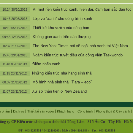
Vì một nền kiến trúc xanh, hiện đại, đậm bản sắc dân tộc
10:24 30/10/2013
Lớp vỏ “xanh” cho công trình xanh
10:46 26/08/2013
Thiết kế khu vườn của riêng bạn
10:19 05/08/2013
Không gian xanh trên sân thượng
09:48 12/03/2013
The New York Times nói về ngôi nhà xanh tại Việt Nam
16:37 21/02/2013
Ngắm kiến trúc tuyệt diệu của công viên Taekwondo
15:43 23/01/2013
Điểm nhấn xanh
11:40 05/01/2013
Những kiến trúc nhà hang sinh thái
11:15 23/11/2012
Mô hình nhà sinh thái “Para – eco”
08:37 21/11/2012
Xứ sở thần tiên ở New Zealand
11:07 23/11/2012
n phẩm
Dịch vụ
Thiết kế sân vườn
Khách hàng
Công trình
Phong thuỷ & Cây cảnh
ông ty CP Kiến trúc cảnh quan sinh thái Tùng Lâm - 315 Âu Cơ - Tây Hồ - Hà N
ĐT : 043.8293534 / 04.22410200 / Mob : 0914.816.888 / Fax : 043.8293534