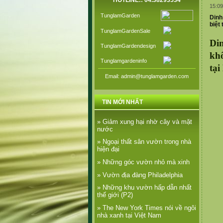
HOTLINE:: 04.38293534
15:09
TunglamGarden
Dinh
biệt
TunglamGardenSale
Di
TunglamGardendesign
khô
Tunglamgardeninfo
tạ
Email: admin@tunglamgarden.com
TIN MỚI NHẤT
» Giảm xung hại nhờ cây và mặt
nước
» Ngoại thất sân vườn trong nhà
hiện đại
» Những góc vườn nhỏ mà xinh
» Vườn địa đàng Philadelphia
» Những khu vườn hấp dẫn nhất
thế giới (P2)
» The New York Times nói về ngôi
nhà xanh tại Việt Nam