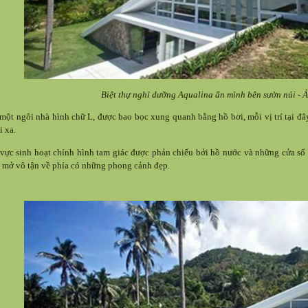
Biệt thự nghỉ dưỡng Aqualina ẩn mình bên sườn núi - 
một ngôi nhà hình chữ L, được bao bọc xung quanh bằng hồ bơi, mỗi vị trí tại đây
i xa.
vực sinh hoạt chính hình tam giác được phản chiếu bởi hồ nước và những cửa sổ 
 mở vô tận về phía có những phong cảnh đẹp.