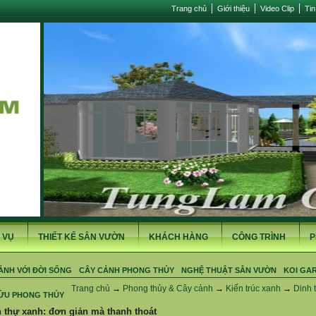
Trang chủ
Giới thiệu
Video Clip
Tin
 VỤ
THIẾT KẾ SÂN VƯỜN
KHÁCH HÀNG
CÔNG TRÌNH
P
ẢNH VỚI ĐỜI SỐNG
CÂY CẢNH PHONG THỦY
NGHỆ THUẬT SÂN VƯỜN
KOI GA
Trang chủ
→
Phong thủy & Cây cảnh
→
Kiến trúc xanh
→
Dinh 
ỨU PHONG THỦY
 thự xanh: đơn giản mà thanh thoát