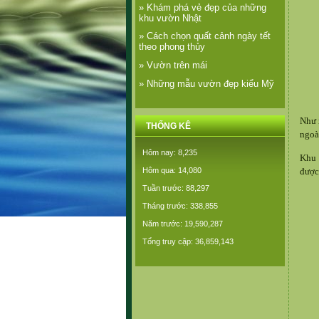
» Khám phá vẻ đẹp của những
khu vườn Nhật
» Cách chọn quất cảnh ngày tết
theo phong thủy
» Vườn trên mái
» Những mẫu vườn đẹp kiểu Mỹ
Như 
THỐNG KÊ
ngoà
Hôm nay: 8,235
Khu 
được
Hôm qua: 14,080
Tuần trước: 88,297
Tháng trước: 338,855
Năm trước: 19,590,287
Tổng truy cập: 36,859,143