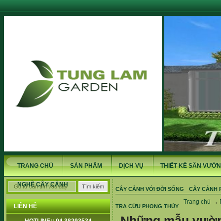
TRANG CHỦ
SẢN PHẨM
DỊCH VỤ
THIẾT KẾ SÂN VƯỜN
NGHỀ CÂY CẢNH
CÂY CẢNH VỚI ĐỜI SỐNG
CÂY CẢNH 
Trang chủ
→
LIÊN HỆ
TRA CỨU PHONG THỦY
Những mẫu vườn