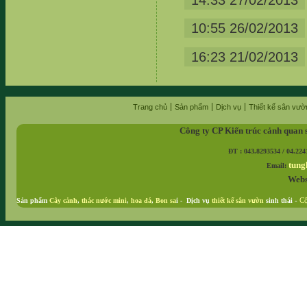
10:55 26/02/2013
16:23 21/02/2013
Trang chủ
Sản phẩm
Dịch vụ
Thiết kế sân vườ
Công ty CP Kiến trúc cảnh quan 
ĐT : 043.8293534 / 04.224
tung
Email:
Webs
Sản phẩm
Cây cảnh
,
thác nước mini
,
hoa đá
,
Bon sa
i - Dịch vụ
thiết kế sân vườn
sinh thái
-
Cộ