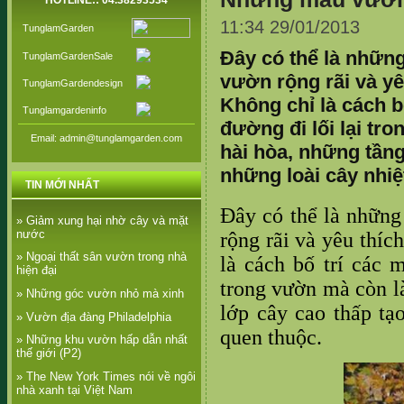
HOTLINE:: 04.38293534
11:34 29/01/2013
TunglamGarden
Đây có thể là những
TunglamGardenSale
vườn rộng rãi và yê
TunglamGardendesign
Không chỉ là cách bố
Tunglamgardeninfo
đường đi lối lại t
Email: admin@tunglamgarden.com
hài hòa, những tầng
những loài cây nhiệ
TIN MỚI NHẤT
Đây có thể là những 
» Giảm xung hại nhờ cây và mặt
nước
rộng rãi và yêu thíc
» Ngoại thất sân vườn trong nhà
là cách bố trí các m
hiện đại
trong vườn mà còn l
» Những góc vườn nhỏ mà xinh
lớp cây cao thấp tạ
» Vườn địa đàng Philadelphia
quen thuộc.
» Những khu vườn hấp dẫn nhất
thế giới (P2)
» The New York Times nói về ngôi
nhà xanh tại Việt Nam