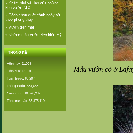
» Khám phá vẻ đẹp của những
khu vườn Nhật
» Cách chọn quất cảnh ngày tết
theo phong thủy
» Vườn trên mái
» Những mẫu vườn đẹp kiểu Mỹ
THỐNG KÊ
Hôm nay: 11,008
Mẫu vườn cỏ ở Lafaye
Hôm qua: 13,194
Tuần trước: 88,297
Tháng trước: 338,855
Năm trước: 19,590,287
Tổng truy cập: 36,875,110