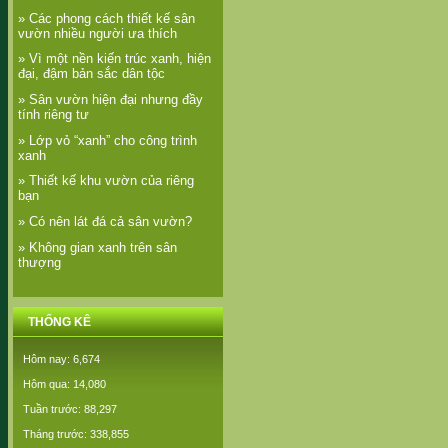
» Các phong cách thiết kế sân
vườn nhiều người ưa thích
» Vì một nền kiến trúc xanh, hiện
đại, đậm bản sắc dân tộc
» Sân vườn hiện đại nhưng đầy
tính riêng tư
» Lớp vỏ “xanh” cho công trình
xanh
» Thiết kế khu vườn của riêng
bạn
» Có nên lát đá cả sân vườn?
» Không gian xanh trên sân
thượng
THỐNG KÊ
Hôm nay: 6,674
Hôm qua: 14,080
Tuần trước: 88,297
Tháng trước: 338,855