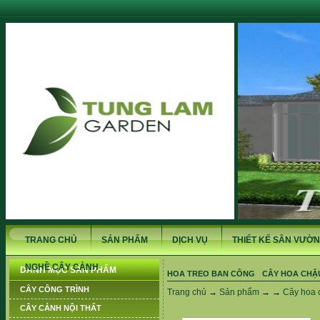
TRANG CHỦ
SẢN PHẨM
DỊCH VỤ
THIẾT KẾ SÂN VƯỜN
NGHỀ CÂY CẢNH
DANH MỤC SẢN PHẨM
HOA TREO BAN CÔNG
CÂY HOA CHẬ
CÂY CÔNG TRÌNH
Trang chủ
→
Sản phẩm
→ →
Cây hoa 
CÂY CẢNH NỘI THẤT