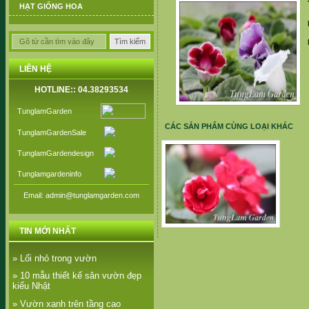
HẠT GIỐNG HOA
LIÊN HỆ
HOTLINE:: 04.38293534
TunglamGarden
CÁC SẢN PHẨM CÙNG LOẠI KHÁC
TunglamGardenSale
TunglamGardendesign
Tunglamgardeninfo
Email: admin@tunglamgarden.com
Ngọc thảo kép
TIN MỚI NHẤT
» Lối nhỏ trong vườn
» 10 mẫu thiết kế sân vườn đẹp
kiểu Nhật
» Vườn xanh trên tầng cao