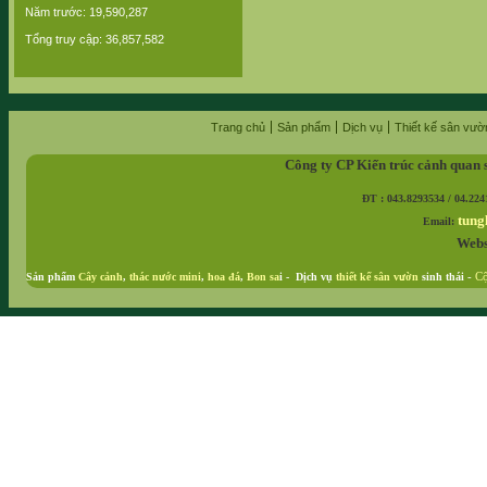
Năm trước: 19,590,287
Tổng truy cập: 36,857,582
Trang chủ
Sản phẩm
Dịch vụ
Thiết kế sân vườ
Công ty CP Kiến trúc cảnh quan 
ĐT : 043.8293534 / 04.224
tung
Email:
Webs
Sản phẩm
Cây cảnh
,
thác nước mini
,
hoa đá
,
Bon sa
i - Dịch vụ
thiết kế sân vườn
sinh thái
-
Cộ