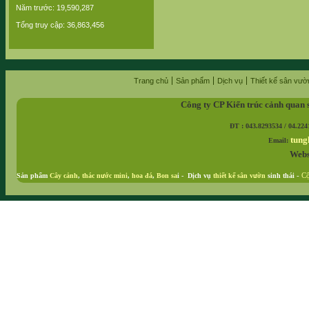
Năm trước: 19,590,287
Tổng truy cập: 36,863,456
Trang chủ
Sản phẩm
Dịch vụ
Thiết kế sân vườ
Công ty CP Kiến trúc cảnh quan 
ĐT : 043.8293534 / 04.224
tung
Email:
Webs
Sản phẩm
Cây cảnh
,
thác nước mini
,
hoa đá
,
Bon sa
i - Dịch vụ
thiết kế sân vườn
sinh thái
-
Cộ