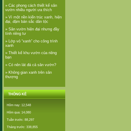
» Các phong cách thiết kế sân
vườn nhiều người ưa thích
» Vì một nền kiến trúc xanh, hiện
đại, đậm bản sắc dân tộc
» Sân vườn hiện đại nhưng đầy
tính riêng tư
» Lớp vỏ “xanh” cho công trình
xanh
» Thiết kế khu vườn của riêng
bạn
» Có nên lát đá cả sân vườn?
» Không gian xanh trên sân
thượng
THỐNG KÊ
Hôm nay: 12,548
Hôm qua: 14,080
Tuần trước: 88,297
Tháng trước: 338,855