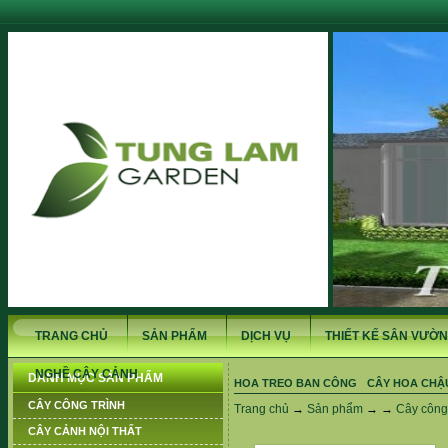
TRANG CHỦ
SẢN PHẨM
DỊCH VỤ
THIẾT KẾ SÂN VƯỜN
NGHỀ CÂY CẢNH
DANH MỤC SẢN PHẨM
HOA TREO BAN CÔNG
CÂY HOA CHẬ
CÂY CÔNG TRÌNH
Trang chủ
→
Sản phẩm
→ →
Cây công 
CÂY CẢNH NỘI THẤT