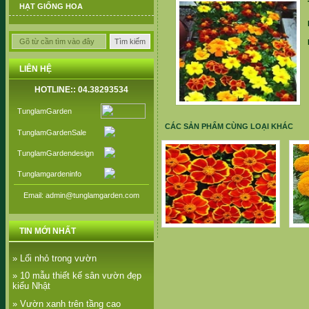
HẠT GIỐNG HOA
LIÊN HỆ
HOTLINE:: 04.38293534
TunglamGarden
CÁC SẢN PHẨM CÙNG LOẠI KHÁC
TunglamGardenSale
TunglamGardendesign
Tunglamgardeninfo
Email: admin@tunglamgarden.com
Vạn Thọ Pháp
TIN MỚI NHẤT
» Lối nhỏ trong vườn
» 10 mẫu thiết kế sân vườn đẹp
kiểu Nhật
» Vườn xanh trên tầng cao