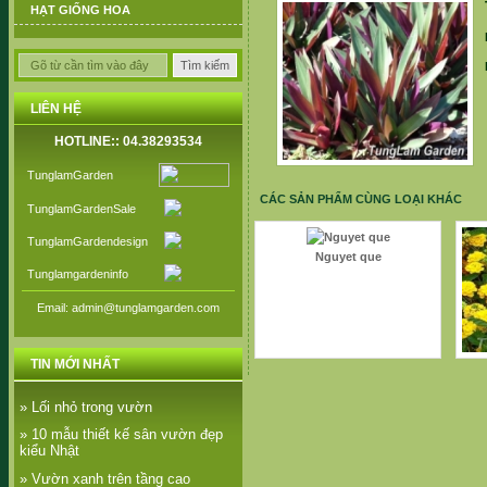
HẠT GIỐNG HOA
LIÊN HỆ
HOTLINE:: 04.38293534
TunglamGarden
CÁC SẢN PHẨM CÙNG LOẠI KHÁC
TunglamGardenSale
TunglamGardendesign
Nguyet que
Tunglamgardeninfo
Email: admin@tunglamgarden.com
TIN MỚI NHẤT
» Lối nhỏ trong vườn
» 10 mẫu thiết kế sân vườn đẹp
kiểu Nhật
» Vườn xanh trên tầng cao