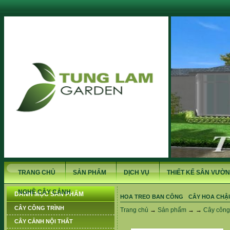
TRANG CHỦ
SẢN PHẨM
DỊCH VỤ
THIẾT KẾ SÂN VƯỜN
NGHỀ CÂY CẢNH
DANH MỤC SẢN PHẨM
HOA TREO BAN CÔNG
CÂY HOA CHẬ
CÂY CÔNG TRÌNH
Trang chủ
→
Sản phẩm
→ →
Cây công 
CÂY CẢNH NỘI THẤT