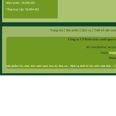
Năm trước: 19,590,287
Tổng truy cập: 36,854,462
Trang chủ
Sản phẩm
Dịch vụ
Thiết kế sân vườ
Công ty CP Kiến trúc cảnh quan 
ĐT : 043.8293534 / 04.224
tung
Email:
Webs
Sản phẩm
Cây cảnh
,
thác nước mini
,
hoa đá
,
Bon sa
i - Dịch vụ
thiết kế sân vườn
sinh thái
-
Cộ