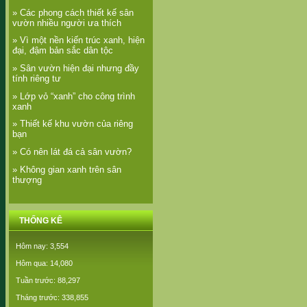
» Các phong cách thiết kế sân
vườn nhiều người ưa thích
» Vì một nền kiến trúc xanh, hiện
đại, đậm bản sắc dân tộc
» Sân vườn hiện đại nhưng đầy
tính riêng tư
» Lớp vỏ “xanh” cho công trình
xanh
» Thiết kế khu vườn của riêng
bạn
» Có nên lát đá cả sân vườn?
» Không gian xanh trên sân
thượng
THỐNG KÊ
Hôm nay: 3,554
Hôm qua: 14,080
Tuần trước: 88,297
Tháng trước: 338,855