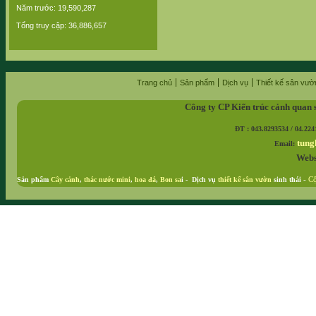
Năm trước: 19,590,287
Tổng truy cập: 36,886,657
Trang chủ
Sản phẩm
Dịch vụ
Thiết kế sân vườ
Công ty CP Kiến trúc cảnh quan 
ĐT : 043.8293534 / 04.224
tung
Email:
Webs
Sản phẩm
Cây cảnh
,
thác nước mini
,
hoa đá
,
Bon sa
i - Dịch vụ
thiết kế sân vườn
sinh thái
-
Cộ