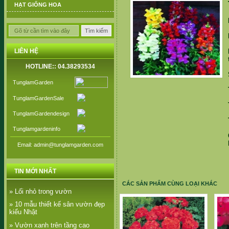
HẠT GIỐNG HOA
LIÊN HỆ
HOTLINE:: 04.38293534
TunglamGarden
TunglamGardenSale
TunglamGardendesign
Tunglamgardeninfo
Email: admin@tunglamgarden.com
TIN MỚI NHẤT
CÁC SẢN PHẨM CÙNG LOẠI KHÁC
» Lối nhỏ trong vườn
» 10 mẫu thiết kế sân vườn đẹp
kiểu Nhật
» Vườn xanh trên tầng cao