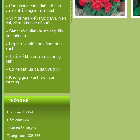
» Các phong cách thiết kế sân
vườn nhiều người ưa thích
» Vì một nền kiến trúc xanh, hiện
Phong lữ thảo
đại, đậm bản sắc dân tộc
» Sân vườn hiện đại nhưng đầy
tính riêng tư
» Lớp vỏ “xanh” cho công trình
xanh
» Thiết kế khu vườn của riêng
bạn
» Có nên lát đá cả sân vườn?
» Không gian xanh trên sân
thượng
THỐNG KÊ
Hôm nay: 10,124
Hôm qua: 12,431
Tuần trước: 88,297
Tháng trước: 338,855