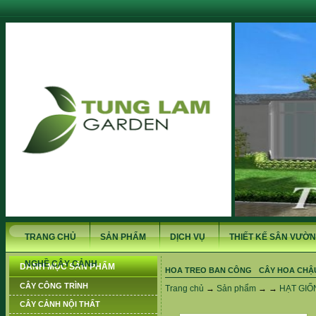
TRANG CHỦ
SẢN PHẨM
DỊCH VỤ
THIẾT KẾ SÂN VƯỜN
NGHỀ CÂY CẢNH
DANH MỤC SẢN PHẨM
HOA TREO BAN CÔNG
CÂY HOA CHẬ
CÂY CÔNG TRÌNH
Trang chủ
→
Sản phẩm
→ →
HẠT GIỐ
CÂY CẢNH NỘI THẤT