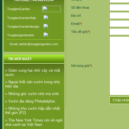
HOTLINE:: 04.38293534
Số điện thoại
TunglamGarden
Địa chỉ
TunglamGardenSale
Email
(*)
TunglamGardendesign
Tiêu đề gửi
(*)
Tunglamgardeninfo
Email: admin@tunglamgarden.com
TIN MỚI NHẤT
Nôi dung gửi
(*)
» Giảm xung hại nhờ cây và mặt
nước
» Ngoại thất sân vườn trong nhà
hiện đại
» Những góc vườn nhỏ mà xinh
» Vườn địa đàng Philadelphia
» Những khu vườn hấp dẫn nhất
thế giới (P2)
» The New York Times nói về ngôi
nhà xanh tại Việt Nam