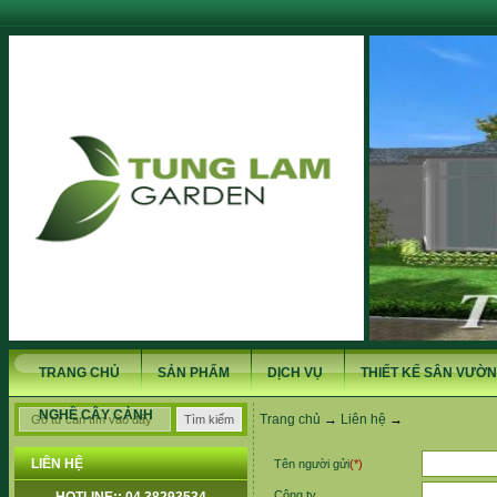
TRANG CHỦ
SẢN PHẨM
DỊCH VỤ
THIẾT KẾ SÂN VƯỜN
NGHỀ CÂY CẢNH
Trang chủ
→
Liên hệ
→
LIÊN HỆ
Tên người gửi
(*)
Công ty