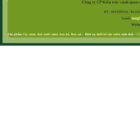
Công ty CP Kiến trúc cảnh quan 
ĐT : 043.8293534 / 04.224
tung
Email:
Webs
Sản phẩm
Cây cảnh
,
thác nước mini
,
hoa đá
,
Bon sa
i - Dịch vụ
thiết kế sân vườn
sinh thái
-
Cộ