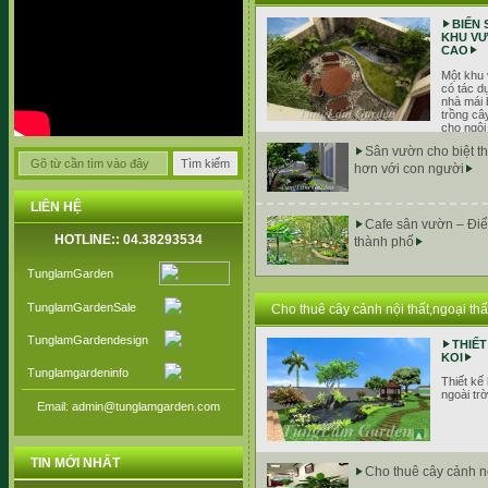
BIẾN
KHU VƯ
CAO
Một khu 
có tác d
nhà mái 
trồng câ
cho ngôi
người thường sử dụng vườn treo
Sân vườn cho biệt t
hơn với con người
LIÊN HỆ
Cafe sân vườn – Điể
HOTLINE:: 04.38293534
thành phố
TunglamGarden
TunglamGardenSale
Cho thuê cây cảnh nội thất,ngoại thấ
TunglamGardendesign
THIẾT
KOI
Tunglamgardeninfo
Thiết kế 
ngoài trờ
Email: admin@tunglamgarden.com
TIN MỚI NHẤT
Cho thuê cây cảnh nộ