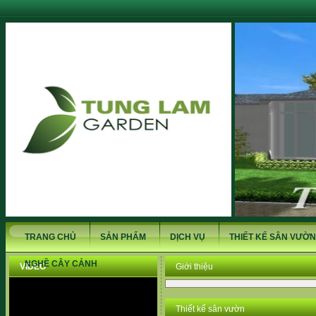
TRANG CHỦ
SẢN PHẨM
DỊCH VỤ
THIẾT KẾ SÂN VƯỜN
NGHỀ CÂY CẢNH
VIDEO
Giới thiệu
Thiết kế sân vườn