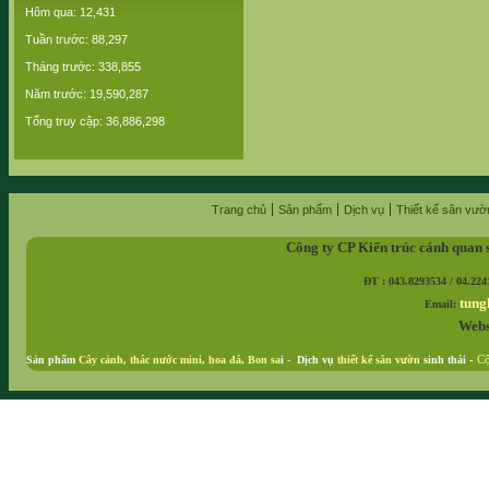
Hôm qua: 12,431
Tuần trước: 88,297
Tháng trước: 338,855
Năm trước: 19,590,287
Tổng truy cập: 36,886,298
Trang chủ
Sản phẩm
Dịch vụ
Thiết kế sân vườ
Công ty CP Kiến trúc cảnh quan 
ĐT : 043.8293534 / 04.224
tung
Email:
Webs
Sản phẩm
Cây cảnh
,
thác nước mini
,
hoa đá
,
Bon sa
i - Dịch vụ
thiết kế sân vườn
sinh thái
-
Cộ