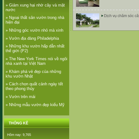
» Giảm xung hại nhờ cây và mặt
nước
Dịch vụ chăm sóc câ
» Ngoại thất sân vườn trong nhà
hiện đại
» Những góc vườn nhỏ mà xinh
» Vườn địa đàng Philadelphia
» Những khu vườn hấp dẫn nhất
thế giới (P2)
» The New York Times nói về ngôi
nhà xanh tại Việt Nam
» Khám phá vẻ đẹp của những
khu vườn Nhật
» Cách chọn quất cảnh ngày tết
theo phong thủy
» Vườn trên mái
» Những mẫu vườn đẹp kiểu Mỹ
THỐNG KÊ
Hôm nay: 9,765